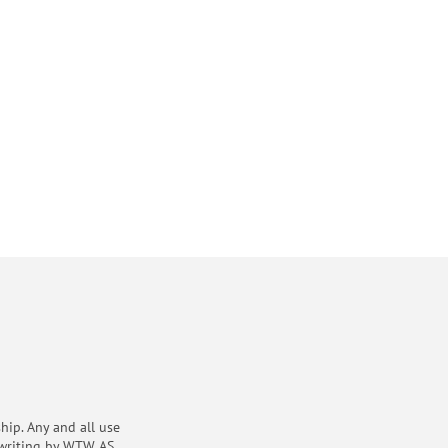
ip. Any and all use
 writing by WTW AS.