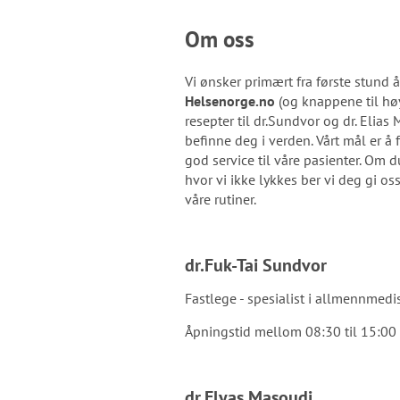
Om oss
Vi ønsker primært fra første stund å
Helsenorge.no
(og knappene til høy
resepter til dr.Sundvor og dr. Elia
befinne deg i verden. Vårt mål er å
god service til våre pasienter. Om 
hvor vi ikke lykkes ber vi deg gi os
våre rutiner.
dr.Fuk-Tai Sundvor
Fastlege - spesialist i allmennmedi
Åpningstid mellom 08:30 til 15:00
dr.Elyas Masoudi