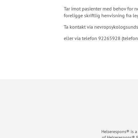
Tar imot pasienter med behov for 
foreligge skriftlig henvisning fra l
Ta kontakt via nevropsykologsun
eller via telefon 92265928 (telefon
Helserespons® is a
of Helserespons® f