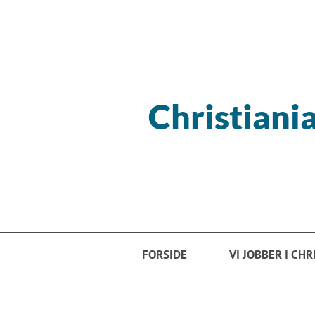
Hopp til hovedinnhold
Christiani
FORSIDE
VI JOBBER I CH