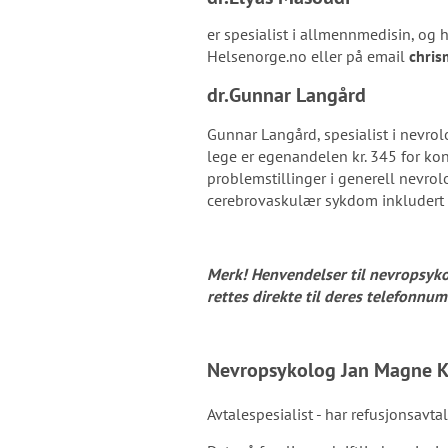
er spesialist i allmennmedisin, og h
Helsenorge.no eller på email
chri
dr.Gunnar Langård
Gunnar Langård, spesialist i nevrol
lege er egenandelen kr. 345 for ko
problemstillinger i generell nevrol
cerebrovaskulær sykdom inkludert u
Merk! Henvendelser til nevropsyk
rettes direkte til deres telefonnu
Nevropsykolog Jan Magne K
Avtalespesialist - har refusjonsavt