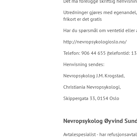
Det må foreligge skriftlig henvisnin
Utredninger gjøres med egenandel, 
frikort er det gratis
Har du spørsmål om ventetid elle
http://nevropsykologioslo.no/
Telefon: 906 44 655 (telefontid: 13:
Henvisning sendes:
Nevropsykolog J.M. Krogstad,
Christiania Nevropsykologi,
Skippergata 33, 0154 Oslo
Nevropsykolog Øyvind Sun
Avtalespesialist - har refusjonsavt