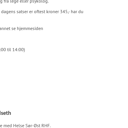
g fra lege eller psykolog.
dagens satser er oftest kroner 345,- har du
r annet se hjemmesiden
00 til 14:00)
dseth
ale med Helse Sør-Øst RHF.