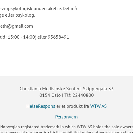
nevropsykologisk undersøkelse. Det må
ege eller psykolog.
dseth@gmail.com
tid: 13:00 - 14:00) eller 93658491
Christiania Medisinske Senter | Skippergata 33
0154 Oslo | Tlf: 22440800
HelseRespons
er et produkt fra
WTW AS
Personvern
 Norwegian registered trademark in which WTW AS holds the sole ownersh
or commercial purposes is strictly prohibited unless otherwise agreed in