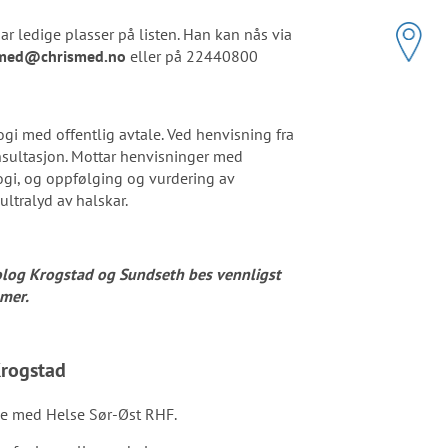
ar ledige plasser på listen. Han kan nås via
smed@chrismed.no
eller på 22440800
ogi med offentlig avtale. Ved henvisning fra
nsultasjon. Mottar henvisninger med
ogi, og oppfølging og vurdering av
ltralyd av halskar.
olog Krogstad og Sundseth bes vennligst
mmer.
rogstad
ale med Helse Sør-Øst RHF.