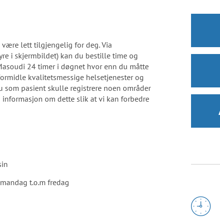
 være lett tilgjengelig for deg. Via
re i skjermbildet) kan du bestille time og
s Masoudi 24 timer i døgnet hvor enn du måtte
 formidle kvalitetsmessige helsetjenester og
du som pasient skulle registrere noen områder
s informasjon om dette slik at vi kan forbedre
sin
 mandag t.o.m fredag